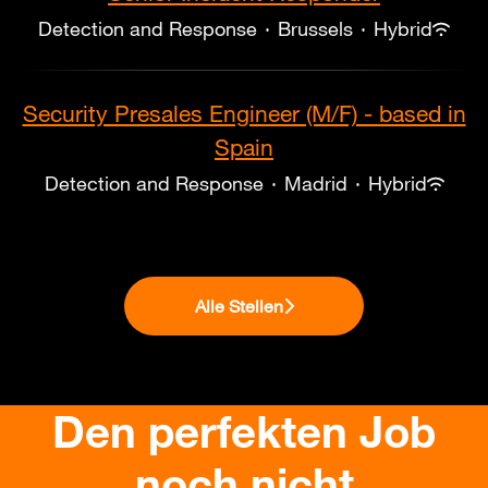
Detection and Response
·
Brussels
·
Hybrid
Security Presales Engineer (M/F) - based in
Spain
Detection and Response
·
Madrid
·
Hybrid
Alle Stellen
Den perfekten Job
noch nicht