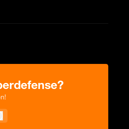
yberdefense?
n!
Anmelden